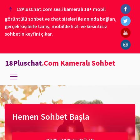
18PlusChat.com sesli kameralı 18+ mobil
görüntülü sohbet ve chat siteleri ile anında bağlan,
gerçek kişilerle tanış, mobilde hızlı ve kesintisiz
sohbetin keyfini çıkar.
18Pluschat
.Com Kameralı Sohbet
Hemen Sohbet Başla