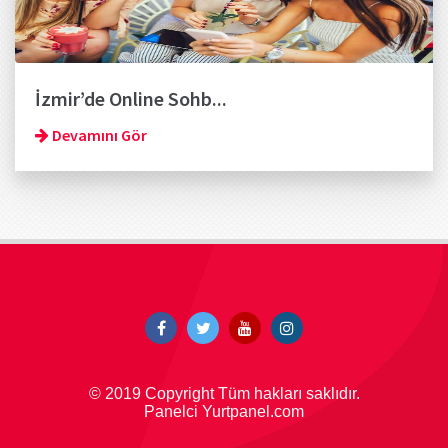
İzmir’de Online Sohb...
Devamını Gör
© 2019 Copyright Tüm hakları saklıdır.
Panelci Yurtpanel.com