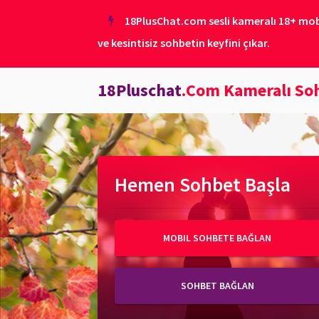
18PlusChat.com sesli kameralı 18+ mobil
ve kesintisiz sohbetin keyfini çıkar.
18Pluschat
.Com Kameralı So
Hemen Sohbet Başla
MOBIL SOHBETE BAĞLAN
SOHBET BAĞLAN