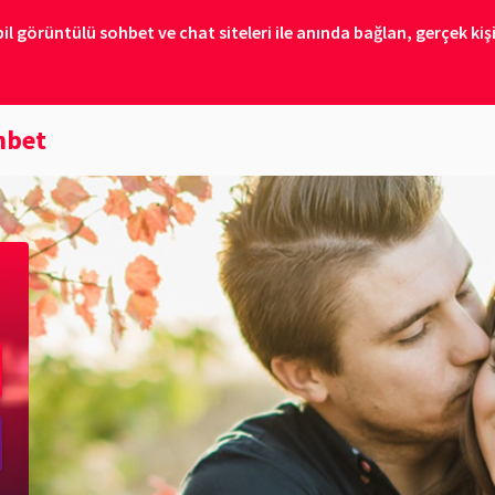
 görüntülü sohbet ve chat siteleri ile anında bağlan, gerçek kişil
hbet