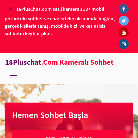
18PlusChat.com sesli kameralı 18+ mobil
görüntülü sohbet ve chat siteleri ile anında bağlan,
gerçek kişilerle tanış, mobilde hızlı ve kesintisiz
sohbetin keyfini çıkar.
18Pluschat
.Com Kameralı Sohbet
Hemen Sohbet Başla