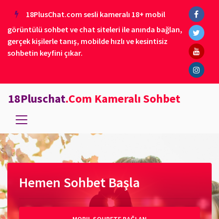
18PlusChat.com sesli kameralı 18+ mobil
görüntülü sohbet ve chat siteleri ile anında bağlan,
gerçek kişilerle tanış, mobilde hızlı ve kesintisiz
sohbetin keyfini çıkar.
18Pluschat
.Com Kameralı Sohbet
Hemen Sohbet Başla