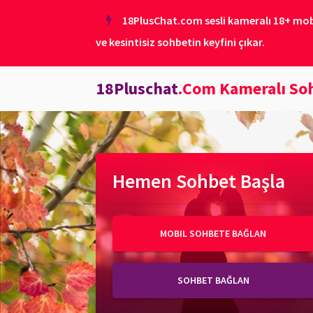
18PlusChat.com sesli kameralı 18+ mobil
ve kesintisiz sohbetin keyfini çıkar.
18Pluschat
.Com Kameralı So
Hemen Sohbet Başla
MOBIL SOHBETE BAĞLAN
SOHBET BAĞLAN