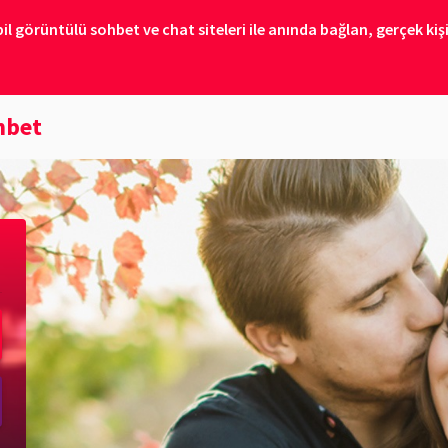
 görüntülü sohbet ve chat siteleri ile anında bağlan, gerçek kişil
hbet