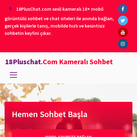
18PlusChat.com sesli kameralı 18+ mobil
görüntülü sohbet ve chat siteleri ile anında bağlan,
gerçek kişilerle tanış, mobilde hızlı ve kesintisiz
sohbetin keyfini çıkar.
18Pluschat
.Com Kameralı Sohbet
Hemen Sohbet Başla