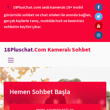
18PlusChat.com sesli kameralı 18+ mobil
görüntülü sohbet ve chat siteleri ile anında bağlan,
gerçek kişilerle tanış, mobilde hızlı ve kesintisiz
sohbetin keyfini çıkar.
18Pluschat
.Com Kameralı Sohbet
Hemen Sohbet Başla