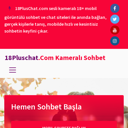
18PlusChat.com sesli kameralı 18+ mobil
görüntülü sohbet ve chat siteleri ile anında bağlan,
gerçek kişilerle tanış, mobilde hızlı ve kesintisiz
sohbetin keyfini çıkar.
18Pluschat
.Com Kameralı Sohbet
Hemen Sohbet Başla