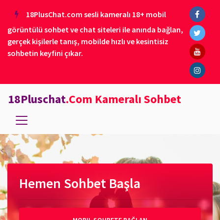
18PlusChat.com sesli kameralı 18+ mobil
görüntülü sohbet ve chat siteleri ile anında bağlan,
gerçek kişilerle tanış, mobilde hızlı ve kesintisiz
sohbetin keyfini çıkar.
18Pluschat
.Com Kameralı Sohbet
Hemen Sohbet Başla