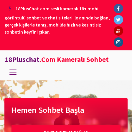
18PlusChat.com sesli kameralı 18+ mobil
görüntülü sohbet ve chat siteleri ile anında bağlan,
gerçek kişilerle tanış, mobilde hızlı ve kesintisiz
sohbetin keyfini çıkar.
18Pluschat
.Com Kameralı Sohbet
Hemen Sohbet Başla