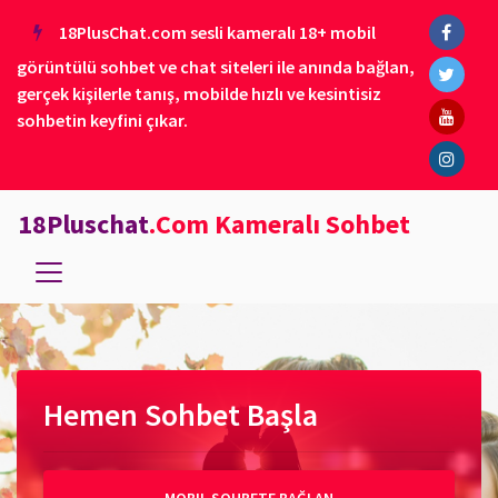
18PlusChat.com sesli kameralı 18+ mobil
görüntülü sohbet ve chat siteleri ile anında bağlan,
gerçek kişilerle tanış, mobilde hızlı ve kesintisiz
sohbetin keyfini çıkar.
18Pluschat
.Com Kameralı Sohbet
Hemen Sohbet Başla