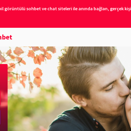
 görüntülü sohbet ve chat siteleri ile anında bağlan, gerçek kişil
hbet