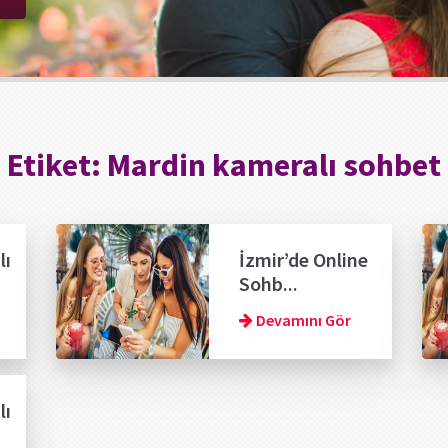
Etiket:
Mardin kameralı sohbet
lı
İzmir’de Online
Sohb...
Devamını Gör
lı