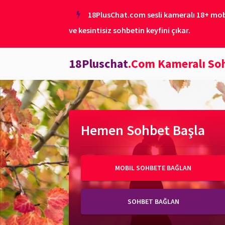
18PlusChat.com sesli kameralı 18+ mobil
ve kesintisiz sohbetin keyfini çıkar.
18Pluschat
.Com Kameralı So
Hemen Sohbet Başla
MOBIL SOHBETE BAĞLAN
SOHBET BAĞLAN