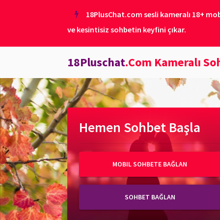
18PlusChat.com sesli kameralı 18+ mobil
ve kesintisiz sohbetin keyfini çıkar.
18Pluschat
.Com Kameralı So
Hemen Sohbet Başla
MOBIL SOHBETE BAĞLAN
SOHBET BAĞLAN