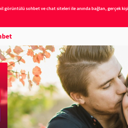
 görüntülü sohbet ve chat siteleri ile anında bağlan, gerçek kişil
hbet