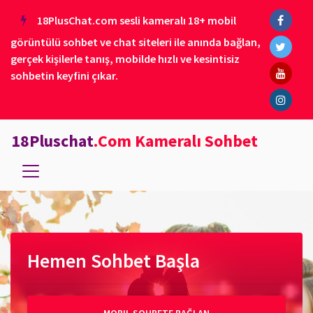
18PlusChat.com sesli kameralı 18+ mobil
görüntülü sohbet ve chat siteleri ile anında bağlan,
gerçek kişilerle tanış, mobilde hızlı ve kesintisiz
sohbetin keyfini çıkar.
18Pluschat
.Com Kameralı Sohbet
Hemen Sohbet Başla