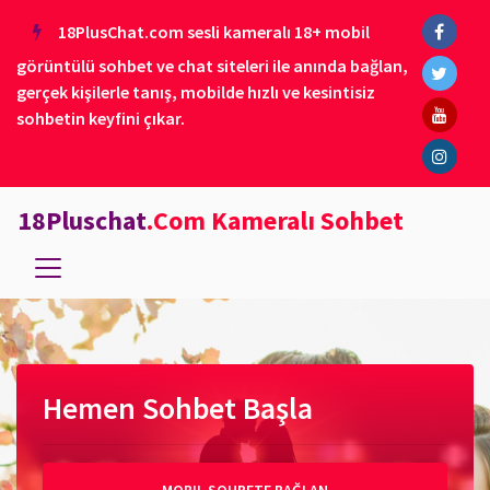
18PlusChat.com sesli kameralı 18+ mobil
görüntülü sohbet ve chat siteleri ile anında bağlan,
gerçek kişilerle tanış, mobilde hızlı ve kesintisiz
sohbetin keyfini çıkar.
18Pluschat
.Com Kameralı Sohbet
Hemen Sohbet Başla