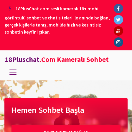
18PlusChat.com sesli kameralı 18+ mobil
görüntülü sohbet ve chat siteleri ile anında bağlan,
gerçek kişilerle tanış, mobilde hızlı ve kesintisiz
sohbetin keyfini çıkar.
18Pluschat
.Com Kameralı Sohbet
Hemen Sohbet Başla