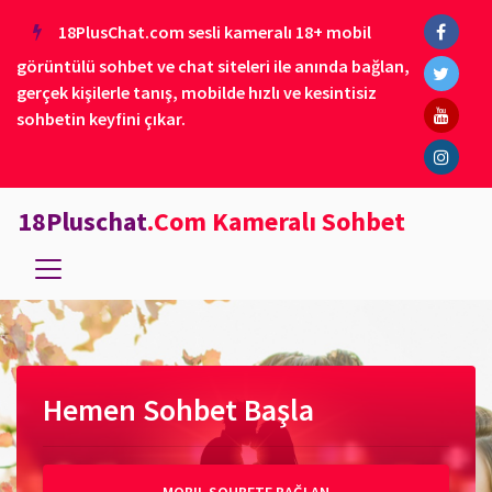
18PlusChat.com sesli kameralı 18+ mobil
görüntülü sohbet ve chat siteleri ile anında bağlan,
gerçek kişilerle tanış, mobilde hızlı ve kesintisiz
sohbetin keyfini çıkar.
18Pluschat
.Com Kameralı Sohbet
Hemen Sohbet Başla