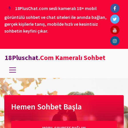
18PlusChat.com sesli kameralı 18+ mobil
görüntülü sohbet ve chat siteleri ile anında bağlan,
gerçek kişilerle tanış, mobilde hızlı ve kesintisiz
sohbetin keyfini çıkar.
18Pluschat
.Com Kameralı Sohbet
Hemen Sohbet Başla