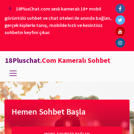
18PlusChat.com sesli kameralı 18+ mobil
görüntülü sohbet ve chat siteleri ile anında bağlan,
gerçek kişilerle tanış, mobilde hızlı ve kesintisiz
sohbetin keyfini çıkar.
18Pluschat
.Com Kameralı Sohbet
Hemen Sohbet Başla