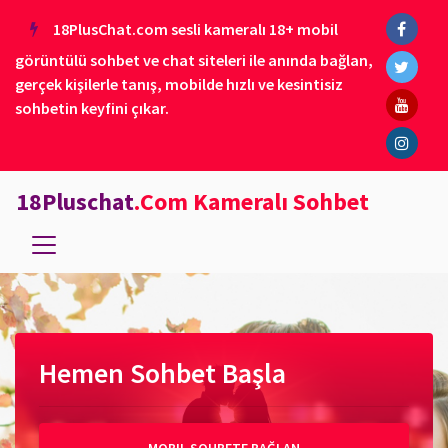
18PlusChat.com sesli kameralı 18+ mobil
görüntülü sohbet ve chat siteleri ile anında bağlan,
gerçek kişilerle tanış, mobilde hızlı ve kesintisiz
sohbetin keyfini çıkar.
18Pluschat
.Com Kameralı Sohbet
Hemen Sohbet Başla