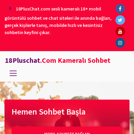
18PlusChat.com sesli kameralı 18+ mobil
görüntülü sohbet ve chat siteleri ile anında bağlan,
gerçek kişilerle tanış, mobilde hızlı ve kesintisiz
sohbetin keyfini çıkar.
18Pluschat
.Com Kameralı Sohbet
Hemen Sohbet Başla