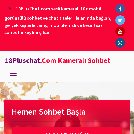
18PlusChat.com sesli kameralı 18+ mobil
görüntülü sohbet ve chat siteleri ile anında bağlan,
gerçek kişilerle tanış, mobilde hızlı ve kesintisiz
sohbetin keyfini çıkar.
18Pluschat
.Com Kameralı Sohbet
Hemen Sohbet Başla