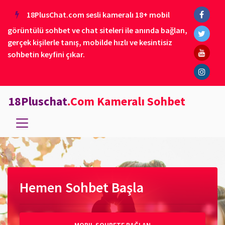
18PlusChat.com sesli kameralı 18+ mobil
görüntülü sohbet ve chat siteleri ile anında bağlan,
gerçek kişilerle tanış, mobilde hızlı ve kesintisiz
sohbetin keyfini çıkar.
18Pluschat
.Com Kameralı Sohbet
Hemen Sohbet Başla