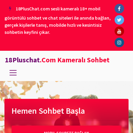
18PlusChat.com sesli kameralı 18+ mobil
görüntülü sohbet ve chat siteleri ile anında bağlan,
gerçek kişilerle tanış, mobilde hızlı ve kesintisiz
sohbetin keyfini çıkar.
18Pluschat
.Com Kameralı Sohbet
Hemen Sohbet Başla