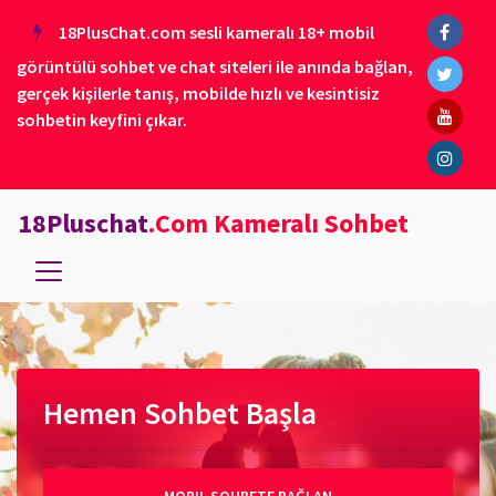
18PlusChat.com sesli kameralı 18+ mobil
görüntülü sohbet ve chat siteleri ile anında bağlan,
gerçek kişilerle tanış, mobilde hızlı ve kesintisiz
sohbetin keyfini çıkar.
18Pluschat
.Com Kameralı Sohbet
Hemen Sohbet Başla