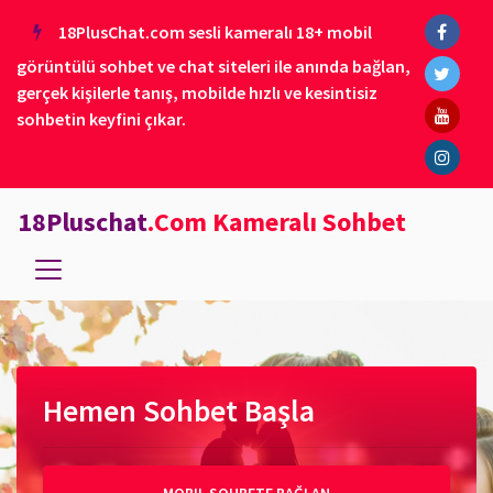
18PlusChat.com sesli kameralı 18+ mobil
görüntülü sohbet ve chat siteleri ile anında bağlan,
gerçek kişilerle tanış, mobilde hızlı ve kesintisiz
sohbetin keyfini çıkar.
18Pluschat
.Com Kameralı Sohbet
Hemen Sohbet Başla