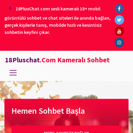
18PlusChat.com sesli kameralı 18+ mobil
görüntülü sohbet ve chat siteleri ile anında bağlan,
gerçek kişilerle tanış, mobilde hızlı ve kesintisiz
sohbetin keyfini çıkar.
18Pluschat
.Com Kameralı Sohbet
Hemen Sohbet Başla