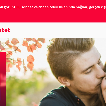
 görüntülü sohbet ve chat siteleri ile anında bağlan, gerçek kişil
hbet