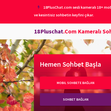
18PlusChat.com sesli kameralı 18+ mobil
ve kesintisiz sohbetin keyfini çıkar.
18Pluschat
.Com Kameralı So
Hemen Sohbet Başla
MOBIL SOHBETE BAĞLAN
SOHBET BAĞLAN