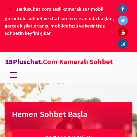
18PlusChat.com sesli kameralı 18+ mobil
görüntülü sohbet ve chat siteleri ile anında bağlan,
gerçek kişilerle tanış, mobilde hızlı ve kesintisiz
sohbetin keyfini çıkar.
18Pluschat
.Com Kameralı Sohbet
Hemen Sohbet Başla