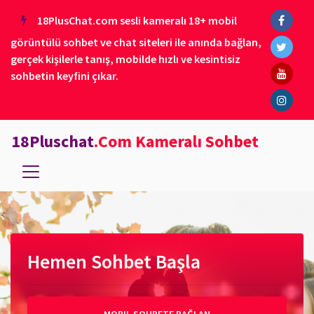
18PlusChat.com sesli kameralı 18+ mobil
görüntülü sohbet ve chat siteleri ile anında bağlan,
gerçek kişilerle tanış, mobilde hızlı ve kesintisiz
sohbetin keyfini çıkar.
18Pluschat
.Com Kameralı Sohbet
Hemen Sohbet Başla