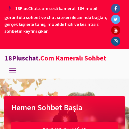
18PlusChat.com sesli kameralı 18+ mobil
görüntülü sohbet ve chat siteleri ile anında bağlan,
gerçek kişilerle tanış, mobilde hızlı ve kesintisiz
sohbetin keyfini çıkar.
18Pluschat
.Com Kameralı Sohbet
Hemen Sohbet Başla